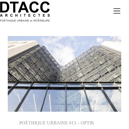
Passer
au
contenu
POÉTHIQUE URBAINE #13 – OPTIK