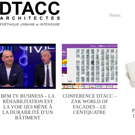
Passer
au
contenu
News
BFM TV BUSINESS – LA
CONFERENCE DTACC –
RÉHABILITATION EST
ZAK WORLD OF
LA VOIE QUI MÈNE À
FACADES – LE
P
LA DURABILITÉ D’UN
CENTQUATRE
BÂTIMENT