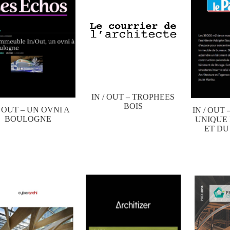
IN / OUT – TROPHEES
BOIS
/ OUT – UN OVNI A
IN / OUT
BOULOGNE
UNIQUE 
ET D