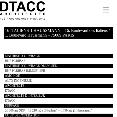
Passer
au
contenu
16 ITALIENS-1 HAUSSMANN – 16, Boulevard des Italiens /
1, Boulevard Haussmann – 75009 PARIS
MAÎTRISE D’OUVRAGE
BNP PARIBAS
MAÎTRISE D’OUVRAGE DÉLÉGUÉE
BNP PARIBAS IMMOBILIER
AMO HQE
ALTO INGÉNIERIE
ARCHITECTE
DTACC
ARCHITECTE D’INTÉRIEUR
DTACC
SURFACE
26 000 m2 SDP – 19 210 m2 (16 Italiens) + 6 790 m2 (1 Haussmann)
COÛT DE L’OPÉRATION